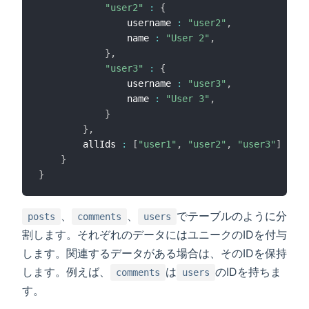
"user2"
:
{
                username 
:
"user2"
,
                name 
:
"User 2"
,
}
,
"user3"
:
{
                username 
:
"user3"
,
                name 
:
"User 3"
,
}
}
,
        allIds 
:
[
"user1"
,
"user2"
,
"user3"
]
}
}
、
、
でテーブルのように分
posts
comments
users
割します。それぞれのデータにはユニークのIDを付与
します。関連するデータがある場合は、そのIDを保持
します。例えば、
は
のIDを持ちま
comments
users
す。