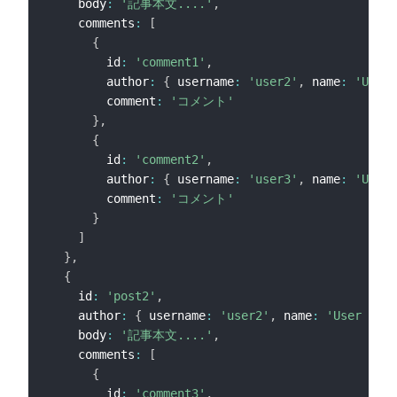
    body
:
'記事本文....'
,
    comments
:
[
{
        id
:
'comment1'
,
        author
:
{
 username
:
'user2'
,
 name
:
'User 
        comment
:
'コメント'
}
,
{
        id
:
'comment2'
,
        author
:
{
 username
:
'user3'
,
 name
:
'User 
        comment
:
'コメント'
}
]
}
,
{
    id
:
'post2'
,
    author
:
{
 username
:
'user2'
,
 name
:
'User 2'
}
    body
:
'記事本文....'
,
    comments
:
[
{
        id
:
'comment3'
,