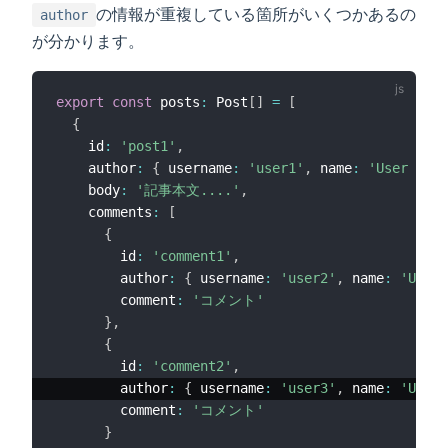
の情報が重複している箇所がいくつかあるの
author
が分かります。
export
const
 posts
:
 Post
[
]
=
[
{
    id
:
'post1'
,
    author
:
{
 username
:
'user1'
,
 name
:
'User 1'
}
    body
:
'記事本文....'
,
    comments
:
[
{
        id
:
'comment1'
,
        author
:
{
 username
:
'user2'
,
 name
:
'User 
        comment
:
'コメント'
}
,
{
        id
:
'comment2'
,
        author
:
{
 username
:
'user3'
,
 name
:
'User 
        comment
:
'コメント'
}