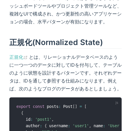
ッシュボードツールやプロジェクト管理ツールなど、
複雑なUIで構成され、かつ更新性の高いアプリケーシ
ョンの場合、水平パターンが有効になります。
正規化(Normalized State)
(opens new window)
正規化
とは、リレーショナルデータベースのよう
に一つ一つのデータに対してIDを付与して、テーブル
のように状態を設計するパターンです。それぞれデー
タは、IDを通して参照する仕組みになります。例え
ば、次のようなブログのデータがあるとしましょう。
export
const
 posts
:
 Post
[
]
=
[
{
    id
:
'post1'
,
    author
:
{
 username
:
'user1'
,
 name
:
'User 1'
}