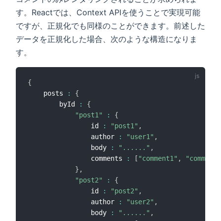
す。Reactでは、Context APIを使うことで実現可能
ですが、正規化でも同様のことができます。前述した
データを正規化した場合、次のような構造になりま
す。
{
    posts 
:
{
        byId 
:
{
"post1"
:
{
                id 
:
"post1"
,
                author 
:
"user1"
,
                body 
:
"......"
,
                comments 
:
[
"comment1"
,
"comment2
}
,
"post2"
:
{
                id 
:
"post2"
,
                author 
:
"user2"
,
                body 
:
"......"
,