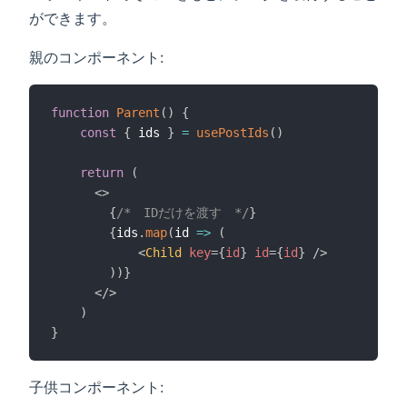
ができます。
親のコンポーネント:
function
Parent
(
)
{
const
{
 ids 
}
=
usePostIds
(
)
return
(
<
>
{
/*　IDだけを渡す　*/
}
{
ids
.
map
(
id
=>
(
<
Child
key
=
{
id
}
id
=
{
id
}
/>
)
)
}
</
>
)
}
子供コンポーネント: