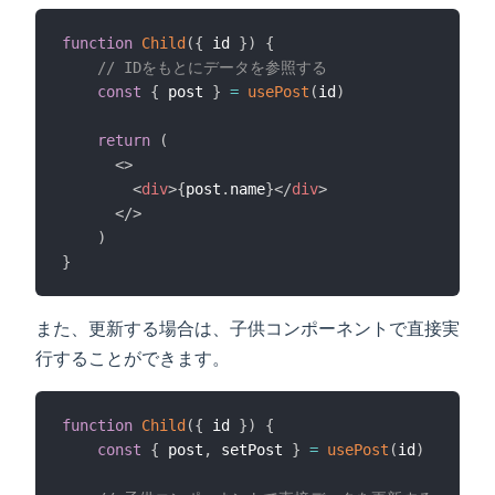
function
Child
(
{
 id 
}
)
{
// IDをもとにデータを参照する
const
{
 post 
}
=
usePost
(
id
)
return
(
<
>
<
div
>
{
post
.
name
}
</
div
>
</
>
)
}
また、更新する場合は、子供コンポーネントで直接実
行することができます。
function
Child
(
{
 id 
}
)
{
const
{
 post
,
 setPost 
}
=
usePost
(
id
)