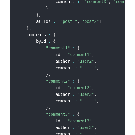
                comments 
:
[
"comment3"
,
"comment4
}
}
,
        allIds 
:
[
"post1"
,
"post2"
]
}
,
    comments 
:
{
        byId 
:
{
"comment1"
:
{
                id 
:
"comment1"
,
                author 
:
"user2"
,
                comment 
:
"....."
,
}
,
"comment2"
:
{
                id 
:
"comment2"
,
                author 
:
"user3"
,
                comment 
:
"....."
,
}
,
"comment3"
:
{
                id 
:
"comment3"
,
                author 
:
"user3"
,
                comment 
:
"....."
,