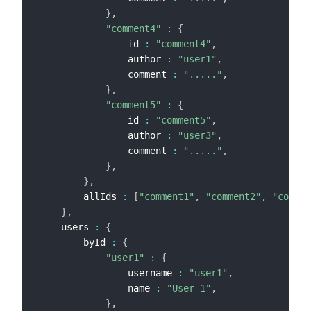
}
,
"comment4"
:
{
                id 
:
"comment4"
,
                author 
:
"user1"
,
                comment 
:
"....."
,
}
,
"comment5"
:
{
                id 
:
"comment5"
,
                author 
:
"user3"
,
                comment 
:
"....."
,
}
,
}
,
        allIds 
:
[
"comment1"
,
"comment2"
,
"commen
}
,
    users 
:
{
        byId 
:
{
"user1"
:
{
                username 
:
"user1"
,
                name 
:
"User 1"
,
}
,