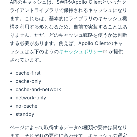
APIのキャッシュは、SWRやApollo Clientといったク
ライアントライブラリで保持されるキャッシュになり
ます。これらは、基本的にライブラリのキャッシュ機
構を利用する形となるため、自前で実装することはあ
りません。ただ、どのキャッシュ戦略を使うかは判断
する必要があります。例えば、Apollo Clientのキャ
(opens new
ッシュは以下のようの
キャッシュポリシー
が提供
されています。
cache-first
cache-only
cache-and-network
network-only
no-cache
standby
ページによって取得するデータの種類や要件は異なり
ます。それぞれの要件に合わせて、キャッシュの選定