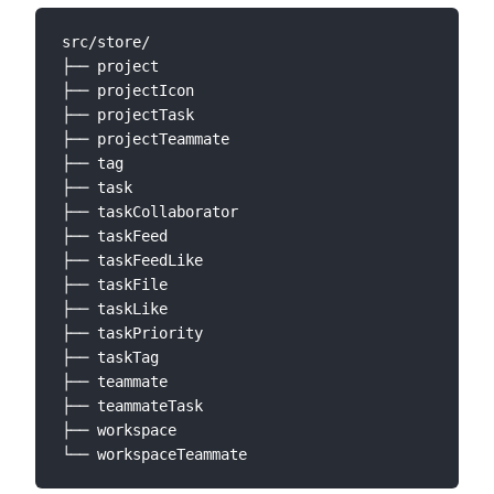
src/store/

├── project

├── projectIcon

├── projectTask

├── projectTeammate

├── tag

├── task

├── taskCollaborator

├── taskFeed

├── taskFeedLike

├── taskFile

├── taskLike

├── taskPriority

├── taskTag

├── teammate

├── teammateTask

├── workspace
