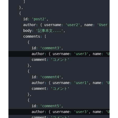
]
}
,
{
    id
:
'post2'
,
    author
:
{
 username
:
'user2'
,
 name
:
'User 2'
}
    body
:
'記事本文....'
,
    comments
:
[
{
        id
:
'comment3'
,
        author
:
{
 username
:
'user3'
,
 name
:
'User 
        comment
:
'コメント'
}
,
{
        id
:
'comment4'
,
        author
:
{
 username
:
'user1'
,
 name
:
'User 
        comment
:
'コメント'
}
,
{
        id
:
'comment5'
,
        author
:
{
 username
:
'user3'
,
 name
:
'User 
        comment
:
'コメント'