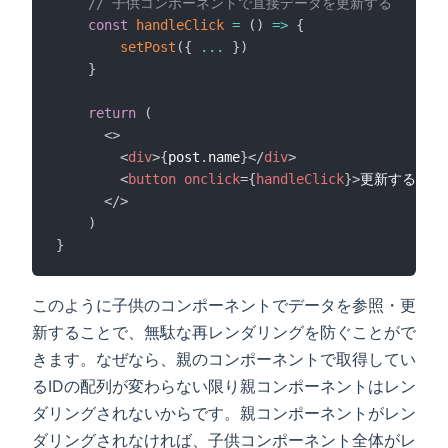
// 子供コンポーネントで直接データを更新する
const
handleClick
=
(
)
=>
{
setPost
(
{
...
}
)
}
return
(
<
>
<
div
>
{
post
.
name
}
</
div
>
<
button
onclick
=
{
handleClick
}
>
更新する
</
bu
</
>
)
}
このように子供のコンポーネントでデータを参照・更
新することで、無駄な再レンダリングを防ぐことがで
きます。なぜなら、親のコンポーネントで取得してい
るIDの配列が変わらない限り親コンポーネントはレン
ダリングされないからです。親コンポーネントがレン
ダリングされなければ、子供コンポーネント全体がレ