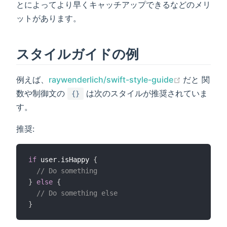
とによってより早くキャッチアップできるなどのメリ
ットがあります。
スタイルガイドの例
(opens ne
例えば、
raywenderlich/swift-style-guide
だと 関
数や制御文の
は次のスタイルが推奨されていま
{}
す。
推奨:
if
 user
.
isHappy 
{
// Do something
}
else
{
// Do something else
}